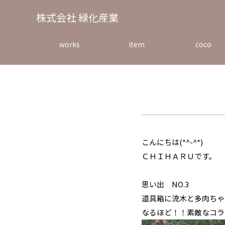
株式会社 緑化産業
works
item
coco
施工事例
取扱商品
雑貨店
こんにちは(*^-^*)
ＣＨＩＨＡＲＵです。
思い出 NO.3
道具箱に流木と多肉ちゃ
なるほど！！素敵なコラ