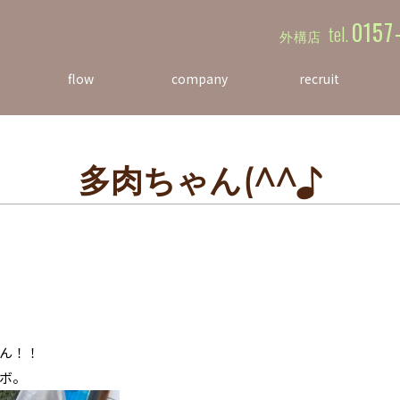
0157
tel.
外構店
flow
company
recruit
お庭づくりの流れ
会社案内
採用情報
多肉ちゃん(^^♪
ん！！
ボ。