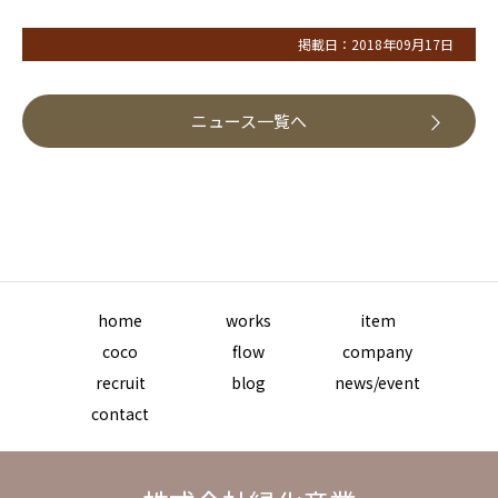
掲載日：2018年09月17日
ニュース一覧へ
home
works
item
coco
flow
company
recruit
blog
news/event
contact